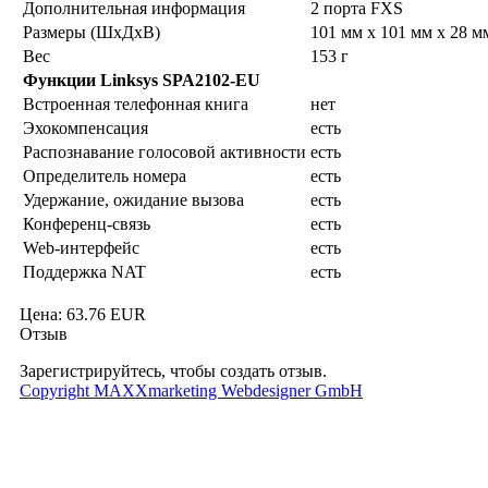
Дополнительная информация
2 порта FXS
Размеры (ШxДxВ)
101 мм x 101 мм x 28 м
Вес
153 г
Функции Linksys SPA2102-EU
Встроенная телефонная книга
нет
Эхокомпенсация
есть
Распознавание голосовой активности
есть
Определитель номера
есть
Удержание, ожидание вызова
есть
Конференц-связь
есть
Web-интерфейс
есть
Поддержка NAT
есть
Цена:
63.76 EUR
Отзыв
Зарегистрируйтесь, чтобы создать отзыв.
Copyright MAXXmarketing Webdesigner GmbH