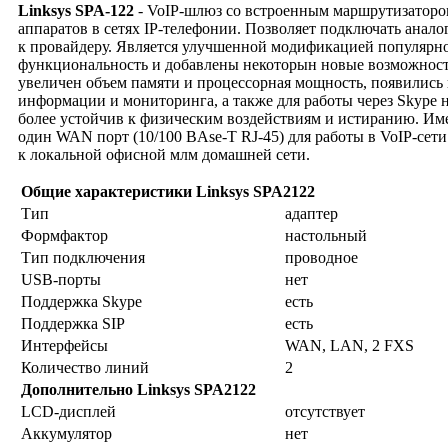
Linksys SPA-122
- VoIP-шлюз со встроенным маршрутизаторо
аппаратов в сетях IP-телефонии. Позволяет подключать ана
к провайдеру. Является улучшенной модификацией популярно
функциональность и добавлены некоторын новые возможности
увеличен объем памяти и процессорная мощность, появились
информации и мониторинга, а также для работы через Skype 
более устойчив к физическим воздействиям и истиранию. Им
один WAN порт (10/100 BAse-T RJ-45) для работы в VoIP-сет
к локальной офисной млм домашней сети.
Общие характеристики Linksys SPA2122
Тип
адаптер
Формфактор
настольный
Тип подключения
проводное
USB-порты
нет
Поддержка Skype
есть
Поддержка SIP
есть
Интерфейсы
WAN, LAN, 2 FXS
Количество линий
2
Дополнительно
Linksys SPA2122
LCD-дисплей
отсутствует
Аккумулятор
нет