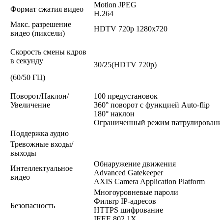
Motion JPEG
Формат сжатия видео
H.264
Макс. разрешение
HDTV 720p 1280x720
видео (пиксели)
Скорость смены кдров
в секунду
30/25(HDTV 720p)
(60/50 ГЦ)
Поворот/Наклон/
100 предустановок
Увеличение
360° поворот с функцией Auto-flip
180° наклон
Ограниченный режим патрулирован
Поддержка аудио
Тревожные входы/
выходы
Обнаружение движения
Интеллектуальное
Advanced Gatekeeper
видео
AXIS Camera Application Platform
Многоуровневые пароли
Фильтр IP-адресов
Безопасность
HTTPS шифрование
IEEE 802.1X