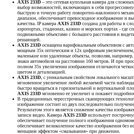
AXIS 233D
– это сетевая купольная камера для сложны
выбор возможностей, включающих в себя прогрессивную
быструю и точную работу поворотно-наклонного меха
диапазон, обеспечивает превосходное изображение и в
качества. IP камера
AXIS 233D
создана для работы в сл
аэропортах, стадионах, казино и морских портах - где с
подвижными объектами с большого расстояния и видеть
решающей.
AXIS 233D
оснащена варифокальным объективом с авт
мощным 35x оптическим и 12x цифровым увеличением, 
маленькие или удаленные объекты, позволяя, например,
знаки автомобиля на расстоянии 160 метров. И при про
полном 35х увеличении изображения отличаются четко
цветом и детализацией.
AXIS 233D
, с уникальным свойством локального масш
мгновенное увеличение любой желаемой части наблюда
быстро вращаться в горизонтальной и вертикальной пло
AXIS 233D
мгновенно ее увеличит и покажет подробно
В традиционных чересстрочных сканирующих техноло
изображение состоит из двух последовательно полученн
Результатом этого является снижение качества изображе
записи видео. Камера
AXIS 233D
использует построчную
обеспечивает получение полного изображения одномом
обеспечивает великолепное качество изображения без и
меньшим эффектом «смазывания» при движении.