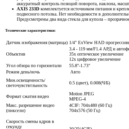
аккуратный контроль позиций поворота, наклона, масш
AXIS 233D
комплектуется источником питания и крепл
подвесного потолка. Нет необходимости в дополнитель
Предусмотрены два вида стекла для купола – прозрачно
Технические характеристики:
Датчик изображения (матрица)
1/4" ExView HAD прогрессив
3.4 - 119 мм/F1.4 АРД и авто
Oбъектив
35х оптическое увеличение
12х цифровое увеличение
Угол обзора по горизонтали
55.8°-1.73°
Режим день/ночь
Авто
Мин.освещенность/
0.5 (цвет), 0.008(Ч/Б)
светочувствтльность
Motion JPEG
Формат сжатия видео
MPEG-4
Макс. разрешение видео
4CIF: 704x480 (60 Гц)
(пиксели)
704х576 (50 Гц)
Скорость смены кдров в
секунду
30/25(4CIF)