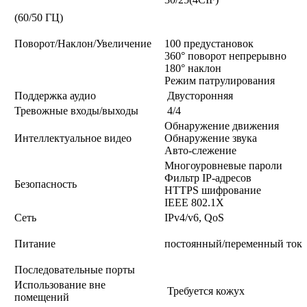
(60/50 ГЦ)
Поворот/Наклон/Увеличение
100 предустановок
360° поворот непрерывно
180° наклон
Режим патрулирования
Поддержка аудио
Двусторонняя
Тревожные входы/выходы
4/4
Обнаружение движения
Интеллектуальное видео
Обнаружение звука
Авто-слежение
Многоуровневые пароли
Фильтр IP-адресов
Безопасность
HTTPS шифрование
IEEE 802.1X
Сеть
IPv4/v6, QoS
Питание
постоянный/переменный ток
Последовательные порты
Использование вне
Требуется кожух
помещений