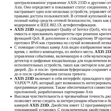
централизованное управление AXIS 233D и другими се
Axis. Оно определяет и показывает статус соединения, у
настраивает одно или несколько устройств, управляет 
правами доступа пользователей. В сетевой купольной 
полный набор средств сетевой безопасности, таких как 
кодирование и IEEE 802.1X аутифентификация.
AXIS 233D
поддерживает Quality of Service (QoS), что 
емкость и присваивать приоритеты при решении критиче
функцией QoS. В дополнение к стандартному IP проток
протокол IPv6 как страховка на случай возможной нехва
С помощью сетевых камер Axis видео изображение мож
время, с любого компьютера, из любого места.
AXIS 23
управления событиями, включающую в себя мультиэкра
детектор и цифровые входы/выходы для подключения в
исполнительных устройств, таких как светореле или да
дверей. До- и после- тревожная буферизация сохраняет
до и после срабатывания сигнала тревоги.
AXIS 233D
включает в себя интерфейс прикладного пр
VAPIX™ API, который дает возможность интегрировать 
программные решения. Также обеспечивается совмести
приложений, разработанных партнерами Axis
Высокая чувствительность и чрезвычайная точность дж
позволяет легко следить за интересующим объектом и б
камерой
AXIS 233D
. Джойстик имеет 12 программируе
упрощающий установку. С подключенным джойстиком о