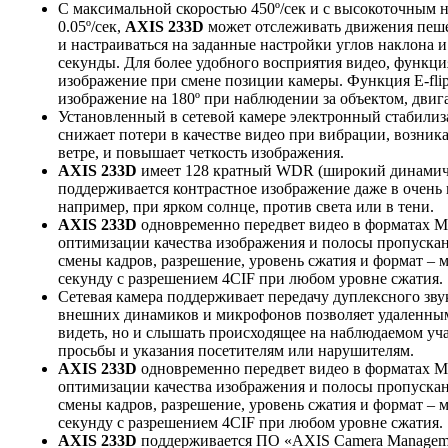
С максимальной скоростью 450º/сек и с высокоточным
0.05º/сек,
AXIS 233D
может отслеживать движения пеше
и настраиваться на заданные настройки углов наклона и 
секунды. Для более удобного восприятия видео, функци
изображение при смене позиции камеры. Функция E-fli
изображение на 180º при наблюдении за объектом, дви
Установленный в сетевой камере электронный стабилиз
снижает потери в качестве видео при вибрации, возни
ветре, и повышает четкость изображения.
AXIS 233D
имеет 128 кратный WDR (широкий динамичес
поддерживается контрастное изображение даже в очень
например, при ярком солнце, против света или в тени.
AXIS 233D
одновременно передвет видео в форматах M
оптимизации качества изображения и полосы пропускан
смены кадров, разрешение, уровень сжатия и формат – 
секунду с разрешением 4CIF при любом уровне сжатия.
Сетевая камера поддерживает передачу дуплексного зв
внешних динамиков и микрофонов позволяет удаленным
видеть, но и слышать происходящее на наблюдаемом учас
просьбы и указания посетителям или нарушителям.
AXIS 233D
одновременно передвет видео в форматах M
оптимизации качества изображения и полосы пропускан
смены кадров, разрешение, уровень сжатия и формат – 
секунду с разрешением 4CIF при любом уровне сжатия.
AXIS 233D
поддерживается ПО «AXIS Camera Managemen