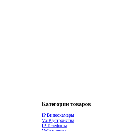
Категории товаров
IP Видеокамеры
VoIP устройства
IP Телефоны
VoIp шлюзы