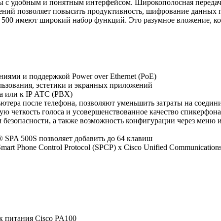
ны с удобным и понятным интерфейсом. Широкополосная передач
жений позволяет повысить продуктивность, шифрование данных 
и 500 имеют широкий набор функций. Это разумное вложение, к
иями и поддержкой Power over Ethernet (PoE)
льзования, эстетики и экранных приложений
а или к IP АТС (PBX)
ьютера после телефона, позволяют уменьшить затраты на cоедин
ю четкость голоса и усовершенствованное качество спикерфона
 безопасности, а также возможность конфигурации через меню и
 SPA 500S позволяет добавить до 64 клавиш
 Smart Phone Control Protocol (SPCP) x Cisco Unified Communication
 питания Cisco PA100