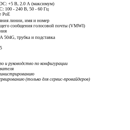
C: +5 В, 2.0 А (максимум)
 100 - 240 В, 50 - 60 Гц
е PoE
яния линии, имя и номер
щего сообщения голосовой почты (VMWI)
ния
PA 504G, трубка и подставка
45
о и руководство по конфигурации
ователя
министрированию
ервированию (только для сервис-провайдеров)