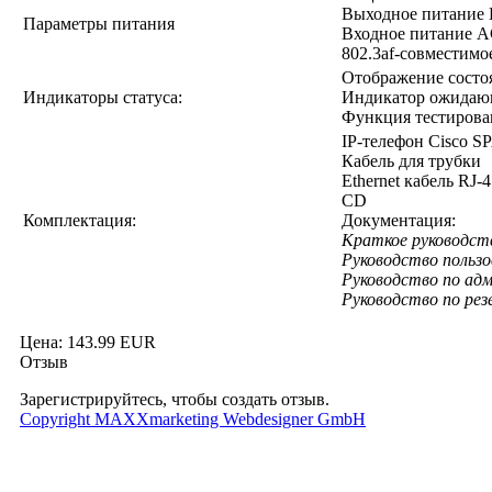
Выходное питание D
Параметры питания
Входное питание AC:
802.3af-совместимо
Отображение состо
Индикаторы статуса:
Индикатор ожидаю
Функция тестирова
IP-телефон Cisco S
Кабель для трубки
Ethernet кабель RJ-
CD
Комплектация:
Документация:
Краткое руководств
Руководство польз
Руководство по ад
Руководство по рез
Цена:
143.99 EUR
Отзыв
Зарегистрируйтесь, чтобы создать отзыв.
Copyright MAXXmarketing Webdesigner GmbH