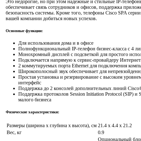
Это недорогие, но при этом надежные и стильные IP-телефо
обеспечивает связь сотрудников и офисов, поддержка прило
безопасность системы. Кроме того, телефоны Cisco SPA сери
вашей компании добиться новых успехов.
Основные функции:
Для использования дома и в офисе
Полнофункциональный IP-телефон бизнес-класса с 4 лин
Монохромный дисплей с подсветкой для простого испо
Подключается напрямую к сервис-провайдеру Интернет
2 коммутируемых порта Ethernet для подключения комп
Широкополосный звук обеспечивает для непревзойденну
Простая установка и резервирование с высоким уровнем
интерфейс
Поддержка до 2 консолей дополнительных линий Cisco®
Поддержка протоколов Session Initiation Protocol (SIP) и
малого бизнеса
Физические характеристики:
Размеры (ширина x глубина x высота), см
21.4 x 4.4 x 21.2
Вес, кг
0.9
Опциональный блок