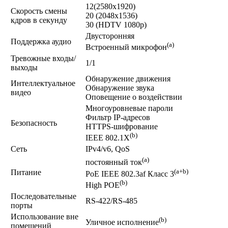
12(2580х1920)
Скорость смены
20 (2048х1536)
кдров в секунду
30 (HDTV 1080p)
Двусторонняя
Поддержка аудио
(a)
Встроенный микрофон
Тревожные входы/
1/1
выходы
Обнаружение движения
Интеллектуальное
Обнаружение звука
видео
Оповещение о воздействии
Многоуровневые пароли
Фильтр IP-адресов
Безопасность
HTTPS-шифрование
(b)
IEEE 802.1X
Сеть
IPv4/v6, QoS
(a)
постоянный ток
(a+b)
Питание
PoE IEEE 802.3af Класс 3
(b)
High POE
Последовательные
RS-422/RS-485
порты
Использование вне
(b)
Уличное исполнение
помещений