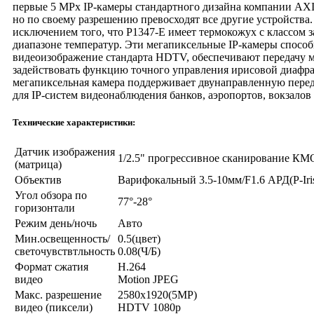
первые 5 MPx IP-камеры стандартного дизайна компании AXIS
но по своему разрешению превосходят все другие устройства
исключением того, что P1347-E имеет термокожух с классом 
диапазоне температур. Эти мегапиксельные IP-камеры спосо
видеоизображение стандарта HDTV, обеспечивают передачу 
задействовать функцию точного управления ирисовой диафраг
мегапиксельная камера поддерживает двунаправленную перед
для IP-систем видеонаблюдения банков, аэропортов, вокзалов 
Технические характеристики:
Датчик изображения
1/2.5" прогрессивное сканирование К
(матрица)
Oбъектив
Варифокальный 3.5-10мм/F1.6 АРД(P-Iri
Угол обзора по
77°-28°
горизонтали
Режим день/ночь
Авто
Мин.освещенность/
0.5(цвет)
светочувствтльность
0.08(Ч/Б)
Формат сжатия
H.264
видео
Motion JPEG
Макс. разрешение
2580х1920(5MP)
видео (пиксели)
HDTV 1080p