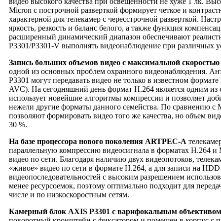
видео высокого качества при освещенности не хуже 1 лк. В
Micron c построчной разверткой формирует четкое и контраст
характерной для телекамер с чересстрочной разверткой. Нас
яркость, резкость и баланс белого, а также функция компенса
расширенный динамический диапазон обеспечивают реалист
P3301/P3301-V выполнять видеонаблюдение при различных у
Запись больших объемов видео
с максимальной скоростью
одной из основных проблем охранного видеонаблюдения. Ан
P3301 могут передавать видео не только в известном формат
AVC). На сегодняшний день формат H.264 является одним из
использует новейшие алгоритмы компрессии и позволяет доби
нежели другие форматы данного семейства. По сравнению с 
позволяют формировать видео того же качества, но объем ви
30 %.
На базе процессора нового поколения
ARTPEC-
A
телекаме
параллельную компрессию видеосигнала в форматах H.264 и
видео по сети. Благодаря наличию двух видеопотоков, телека
«живое» видео по сети в формате H.264, а для записи на HD
видеопоследовательностей с высоким разрешением использо
менее ресурсоемок, поэтому оптимально подходит для передач
числе и по низкоскоростным сетям.
Камерный блок AXIS P3301 с варифокальным объективо
поворотный кронштейн с фиксатором и помещен в корпус с 