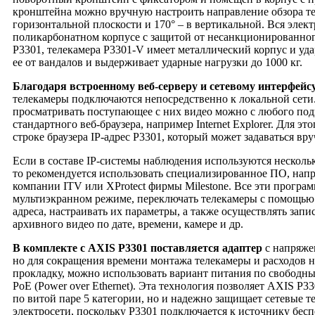
кронштейна можно вручную настроить направление обзора те
горизонтальной плоскости и 170° – в вертикальной. Вся элек
поликарбонатном корпусе с защитой от несанкционированног
P3301, телекамера P3301-V имеет металлический корпус и у
ее от вандалов и выдерживает ударные нагрузки до 1000 кг.
Благодаря встроенному веб-серверу и сетевому интерфейсу
телекамеры подключаются непосредственно к локальной сети
просматривать поступающее с них видео можно с любого под
стандартного веб-браузера, например Internet Explorer. Для эт
строке браузера IP-адрес P3301, который может задаваться в
Если в составе IP-системы наблюдения используются несколь
то рекомендуется использовать специализированное ПО, наприм
компании ITV или XProtect фирмы Milestone. Все эти програ
мультиэкранном режиме, переключать телекамеры с помощью с
адреса, настраивать их параметры, а также осуществлять зап
архивного видео по дате, времени, камере и др.
В комплекте с AXIS P3301 поставляется адаптер
с напряже
но для сокращения времени монтажа телекамеры и расходов н
прокладку, можно использовать вариант питания по свободн
PoE (Power over Ethernet). Эта технология позволяет AXIS P3
по витой паре 5 категории, но и надежно защищает сетевые т
электросети, поскольку P3301 подключается к источнику бес