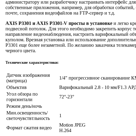
администратору или разработчику настраивать интерфейс для
собственные приложения, например, для обработки событий,
почте, сохранения видеофайлов на FTP-сервер и т.д.
AXIS P3301 и AXIS P3301-
V просты в установке
и легко кр
подвесной потолок. Для этого необходимо закрепить корпус 
направление видеонаблюдения, настроить варифокальный объ
куполом. Врезная установка или использование дополнитель
P3301 еще более незаметной. По желанию заказчика телекамер
черного цвета.
Технические характеристики:
Датчик изображения
1/4" прогрессивное сканирование
(матрица)
Oбъектив
Варифокальный 2.8 - 10 мм/F1.3 АРД
Угол обзора по
72°-23°
горизонтали
Режим день/ночь
Мин.освещенность/
1
светочувствтльность
Motion JPEG
Формат сжатия видео
H.264