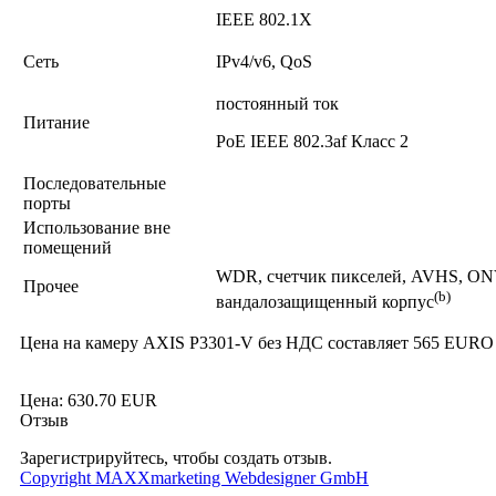
IEEE 802.1X
Сеть
IPv4/v6, QoS
постоянный ток
Питание
PoE IEEE 802.3af Класс 2
Последовательные
порты
Использование вне
помещений
WDR, счетчик пикселей, AVHS, ONV
Прочее
(b)
вандалозащищенный корпус
Цена на камеру AXIS P3301-V без НДС составляет 565 EURO
Цена:
630.70 EUR
Отзыв
Зарегистрируйтесь, чтобы создать отзыв.
Copyright MAXXmarketing Webdesigner GmbH