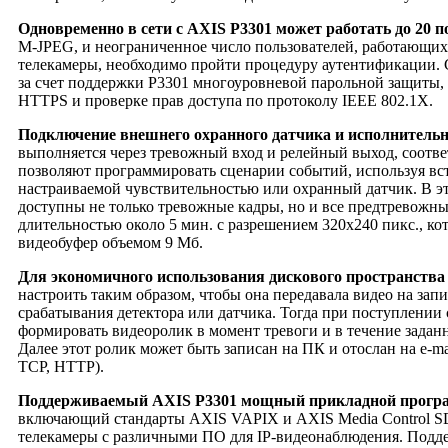
Одновременно в сети с AXIS P3301 может работать до 20 п
M-JPEG, и неограниченное число пользователей, работающих с
телекамеры, необходимо пройти процедуру аутентификации. С
за счет поддержки P3301 многоуровневой парольной защиты, 
HTTPS и проверке прав доступа по протоколу IEEE 802.1X.
Подключение внешнего охранного датчика и исполнительн
выполняется через тревожный вход и релейный выход, соотве
позволяют программировать сценарии событий, используя вс
настраиваемой чувствительностью или охранный датчик. В эт
доступны не только тревожные кадры, но и все предтревожн
длительностью около 5 мин. с разрешением 320х240 пикс., к
видеобуфер объемом 9 Мб.
Для экономичного использования дискового пространств
настроить таким образом, чтобы она передавала видео на запис
срабатывания детектора или датчика. Тогда при поступлении 
формировать видеоролик в момент тревоги и в течение задан
Далее этот ролик может быть записан на ПК и отослан на e-m
TCP, HTTP).
Поддерживаемый AXIS P3301 мощный прикладной програ
включающий стандарты AXIS VAPIX и AXIS Media Control SD
телекамеры с различными ПО для IP-видеонаблюдения. Подде