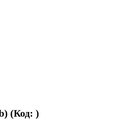
(b)
(Код:
)