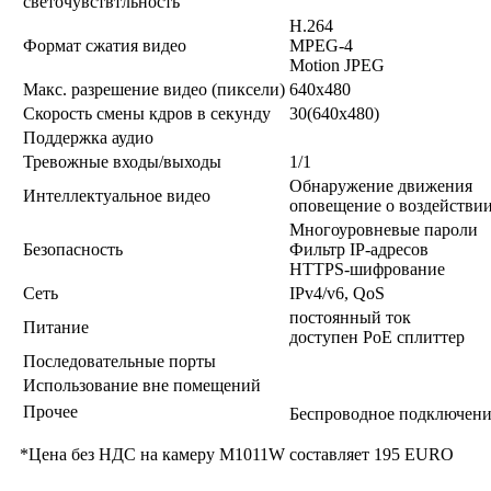
светочувствтльность
H.264
Формат сжатия видео
MPEG-4
Motion JPEG
Макс. разрешение видео (пиксели)
640x480
Скорость смены кдров в секунду
30(640x480)
Поддержка аудио
Тревожные входы/выходы
1/1
Обнаружение движения
Интеллектуальное видео
оповещение о воздействи
Многоуровневые пароли
Безопасность
Фильтр IP-адресов
HTTPS-шифрование
Сеть
IPv4/v6, QoS
постоянный ток
Питание
доступен PoE сплиттер
Последовательные порты
Использование вне помещений
Прочее
Беспроводное подключени
*Цена без НДС на камеру M1011W составляет 195 EURO