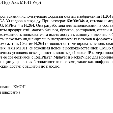
 пропускания использующая форматы сжатия изображений H.264 
A 30 кадров в секунду. При размерах 60x90x34мм, сетевая каме
, MPEG-4 и H.264. Она разработана для использования в соста
ты предприятий малого бизнеса, бутиков, ресторанов, отелей 
возможность пользователям иметь доступ к живому видео из люб
ть несколько индивидуально настраиваемых потоков в форматах 
ом сжатии. Сжатие H.264 позволяет оптимизировать использова
нных. Axis M1011, снабженная новой высококачественной CMOS
чных условиях освещенности, вплоть до 1 люкс. IP камера подде
ет ее совместимой с RealPlayer, Mplayer и PacketVideo для мобил
нкции управления безопасностью и сетями, такие как шифрован
ский доступ с защитой по паролю.
ирование КМОП
я диафрагма