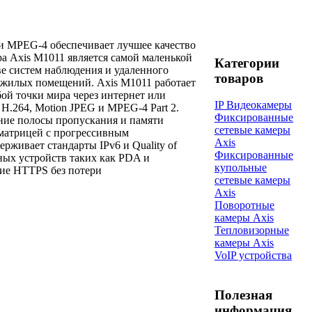
и MPEG-4 обеспечивает лучшее качество
ра Axis M1011 является самой маленькой
Категории
ве систем наблюдения и удаленного
товаров
и жилых помещений. Axis M1011 работает
ой точки мира через интернет или
IP Видеокамеры
H.264, Motion JPEG и MPEG-4 Part 2.
Фиксированные
ние полосы пропускания и памяти
сетевые камеры
 матрицей с прогрессивным
Axis
рживает стандарты IPv6 и Quality of
Фиксированные
ьных устройств таких как PDA и
купольные
ие HTTPS без потери
сетевые камеры
Axis
Поворотные
камеры Axis
Тепловизорные
камеры Axis
VoIP устройства
Полезная
информация