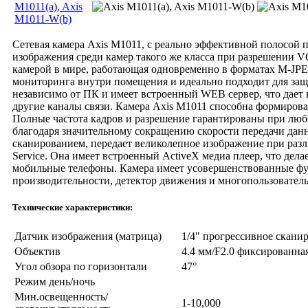
Сетевая камера Axis M1011, с реально эффективной полосой
изображения среди камер такого же класса при разрешении VG
камерой в мире, работающая одновременно в форматах M-JPEG
мониторинга внутри помещения и идеально подходит для защи
независимо от ПК и имеет встроенный WEB сервер, что дает 
другие каналы связи. Камера Axis M1011 способна формирова
Полные частота кадров и разрешение гарантированы при люб
благодаря значительному сокращению скорости передачи да
сканированием, передает великолепное изображение при разли
Service. Она имеет встроенный ActiveX медиа плеер, что дела
мобильные телефоны. Камера имеет усовершенствованные фу
производительности, детектор движения и многопользователь
Технические характеристики:
Датчик изображения (матрица)
1/4" прогрессивное скан
Объектив
4.4 мм/F2.0 фиксированна
Угол обзора по горизонтали
47°
Режим день/ночь
Мин.освещенность/
1-10,000